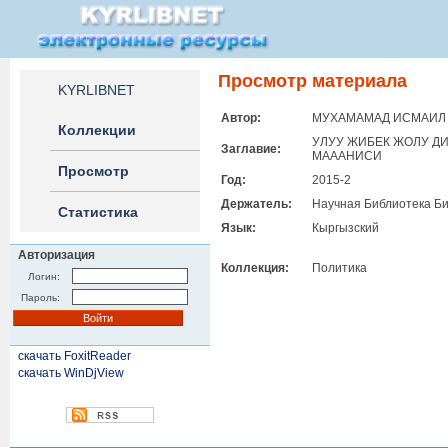
Просмотр материала
KYRLIBNET
Автор:
МУХАМАМАД ИСМАИЛ
Коллекции
УЛУУ ЖИБЕК ЖОЛУ Д
Заглавие:
МАААНИСИ
Просмотр
Год:
2015-2
Держатель:
Научная Библиотека Би
Статистика
Язык:
Кыргызский
Авторизация
Коллекция:
Политика
Логин:
Пароль:
скачать FoxitReader
скачать WinDjView