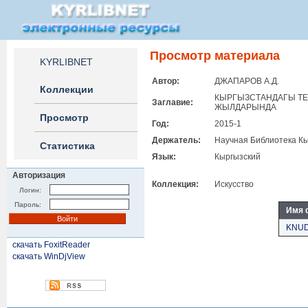
Просмотр материала
KYRLIBNET
Автор:
ДЖАПАРОВ А.Д.
Коллекции
КЫРГЫЗСТАНДАГЫ ТЕ
Заглавие:
ЖЫЛДАРЫНДА
Просмотр
Год:
2015-1
Держатель:
Научная Библиотека Кы
Статистика
Язык:
Кыргызский
Авторизация
Коллекция:
Искусство
Логин:
Пароль:
Имя 
KNUD
скачать FoxitReader
скачать WinDjView