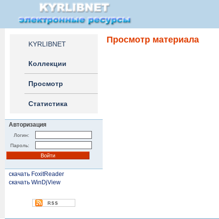
Просмотр материала
KYRLIBNET
Коллекции
Просмотр
Статистика
Авторизация
Логин:
Пароль:
скачать FoxitReader
скачать WinDjView