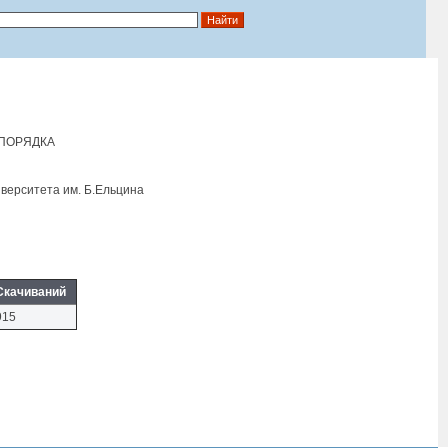
ПОРЯДКА
верситета им. Б.Eльцина
Скачиваний
915