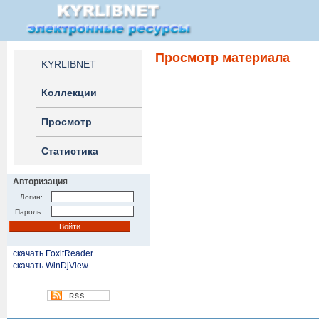
Просмотр материала
KYRLIBNET
Коллекции
Просмотр
Статистика
Авторизация
Логин:
Пароль:
скачать FoxitReader
скачать WinDjView