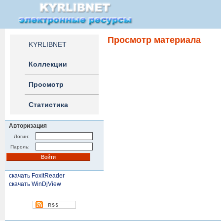
Просмотр материала
KYRLIBNET
Коллекции
Просмотр
Статистика
Авторизация
Логин:
Пароль:
скачать FoxitReader
скачать WinDjView