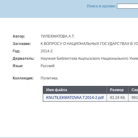
Поиск в архиве:
Автор:
ТИЛЕКМАТОВА А.Т.
Заглавие:
К ВОПРОСУ О НАЦИОНАЛЬНЫХ ГОСУДАРСТВАХ В 
Год:
2014-2
Держатель:
Научная Библиотека Кыргызского Национального Унив
Язык:
Русский
Коллекция:
Политика
Имя файла
Размер
Ск
KNUTILEKMATOVAA.T.2014-2.pdf
91.24 Kb
991