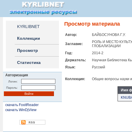
Просмотр материала
KYRLIBNET
Автор:
БАЙБОСУНОВА Г.У.
Коллекции
РОЛЬ И МЕСТО КУЛЬ
Заглавие:
ГЛОБАЛИЗАЦИИ
Просмотр
Год:
2014-2
Держатель:
Научная Библиотека Кы
Статистика
Язык:
Русский
Авторизация
Коллекция:
Общие вопросы науки и
Логин:
Пароль:
Имя ф
KNUBA
скачать FoxitReader
скачать WinDjView