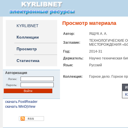
Просмотр материала
KYRLIBNET
Автор:
ЯЩУК А. А.
Коллекции
ТЕХНОЛОГИЧЕСКИЕ О
Заглавие:
МЕСТОРОЖДЕНИЯ «Б
Просмотр
Год:
2014-31
Держатель:
Научно техническая би
Статистика
Язык:
Русский
Авторизация
Коллекция:
Горное дело. Горное п
Логин:
Пароль:
И
K
скачать FoxitReader
скачать WinDjView