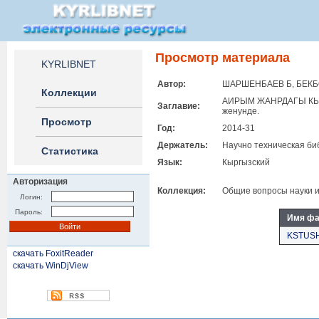
Просмотр материала
KYRLIBNET
Автор:
ШАРШЕНБАЕВ Б, БЕКБ
Коллекции
АИРЫМ ЖАНРДАГЫ КЫР
Заглавие:
женунде.
Просмотр
Год:
2014-31
Держатель:
Научно техническая би
Статистика
Язык:
Кыргызский
Авторизация
Коллекция:
Общие вопросы науки и
Логин:
Пароль:
Имя фа
KSTUSH
скачать FoxitReader
скачать WinDjView