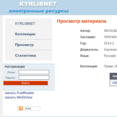
Просмотр материала
KYRLIBNET
Автор:
ЯКУБОВА
Коллекции
Заглавие:
ПРИЧИН
Год:
2014-2
Просмотр
Держатель:
Научная
Статистика
Язык:
Русский
Коллекция:
Право. 
Авторизация
Логин:
Им
Пароль:
UA
скачать FoxitReader
скачать WinDjView