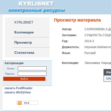
Просмотр материала
KYRLIBNET
Автор:
САПРАЛИЕВА А.Д
Коллекции
Заглавие:
СУЩНОСТЬ СОЦИ
Год:
2014-2
Просмотр
Держатель:
Научная Библиоте
Статистика
Язык:
Русский
Коллекция:
Экономика. Народ
Авторизация
Логин:
Им
Пароль:
UA
скачать FoxitReader
скачать WinDjView