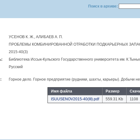
Поиск в архиве:
УСЕНОВ К. Ж., АЛИБАЕВ А. П.
ПРОБЛЕМЫ КОМБИНИРОВАННОЙ ОТРАБОТКИ ПОДКАРЬЕРНЫХ ЗАПА
2015-40(3)
ь:
Библиотека Иссык-Кульского Государственного университета им. К.Тыны
Русский
:
Горное дело. Горное предприятие (рудники, шахты, карьеры). Добычи н
Имя файла
Размер
Скач
ISUUSENOV2015-40(III).pdf
559.31 Kb
1108