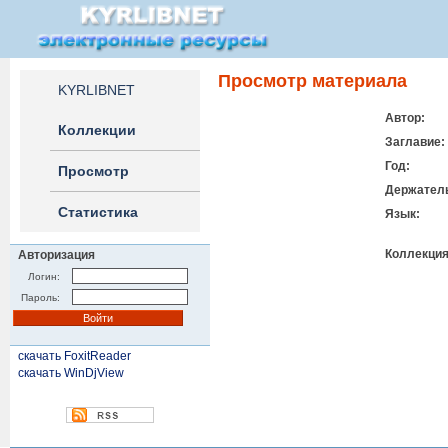
Просмотр материала
KYRLIBNET
Автор:
Коллекции
Заглавие:
Год:
Просмотр
Держател
Статистика
Язык:
Коллекция
Авторизация
Логин:
Пароль:
скачать FoxitReader
скачать WinDjView