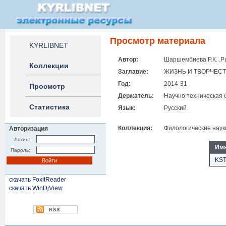
Просмотр материала
KYRLIBNET
Автор:
Шаршембиева Р.К. .Р
Коллекции
Заглавие:
ЖИЗНЬ И ТВОРЧЕСТ
Год:
2014-31
Просмотр
Держатель:
Научно техническая 
Статистика
Язык:
Русский
Коллекция:
Филологические наук
Авторизация
Логин:
Им
Пароль:
KST
скачать FoxitReader
скачать WinDjView