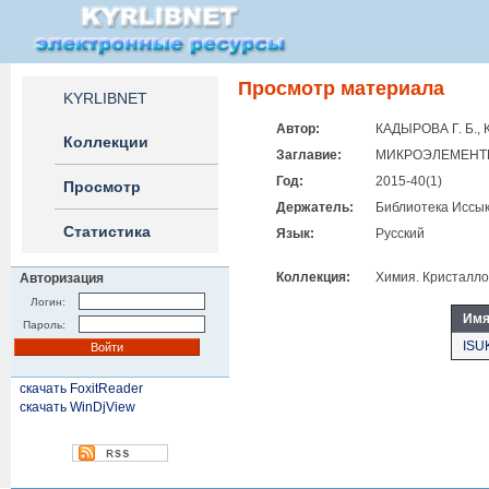
Просмотр материала
KYRLIBNET
Автор:
КАДЫРОВА Г. Б., 
Коллекции
Заглавие:
МИКРОЭЛЕМЕНТЫ
Год:
2015-40(1)
Просмотр
Держатель:
Библиотека Иссык
Статистика
Язык:
Русский
Коллекция:
Химия. Кристалл
Авторизация
Логин:
Имя
Пароль:
ISU
скачать FoxitReader
скачать WinDjView