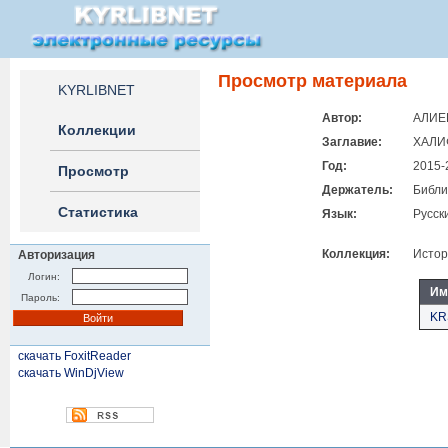
Просмотр материала
KYRLIBNET
Автор:
АЛИЕВ
Коллекции
Заглавие:
ХАЛИ
Год:
2015-
Просмотр
Держатель:
Библи
Статистика
Язык:
Русск
Коллекция:
Истор
Авторизация
Логин:
Им
Пароль:
KRS
скачать FoxitReader
скачать WinDjView