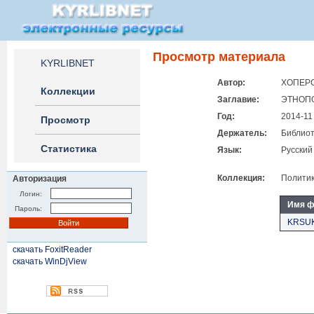
Просмотр материала
KYRLIBNET
Автор:
ХОПЕРС
Коллекции
Заглавие:
ЭТНОП
Год:
2014-11
Просмотр
Держатель:
Библиот
Статистика
Язык:
Русский
Коллекция:
Полити
Авторизация
Логин:
Имя ф
Пароль:
KRSUK
скачать FoxitReader
скачать WinDjView