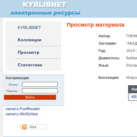
Просмотр материала
KYRLIBNET
Автор:
ГОРИН
Коллекции
Заглавие:
“АКА
Год:
2014-
Просмотр
Держатель:
Библи
Статистика
Язык:
Русск
Коллекция:
Искус
Авторизация
Логин:
Им
Пароль:
KRS
скачать FoxitReader
скачать WinDjView