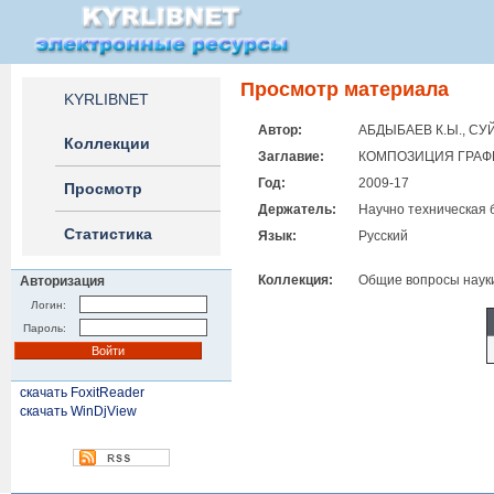
Просмотр материала
KYRLIBNET
Автор:
АБДЫБАЕВ К.Ы., СУ
Коллекции
Заглавие:
КОМПОЗИЦИЯ ГРАФ
Год:
2009-17
Просмотр
Держатель:
Научно техническая 
Статистика
Язык:
Русский
Коллекция:
Общие вопросы науки
Авторизация
Логин:
Пароль:
скачать FoxitReader
скачать WinDjView