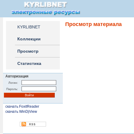
Просмотр материала
KYRLIBNET
Коллекции
Просмотр
Статистика
Авторизация
Логин:
Пароль:
скачать FoxitReader
скачать WinDjView