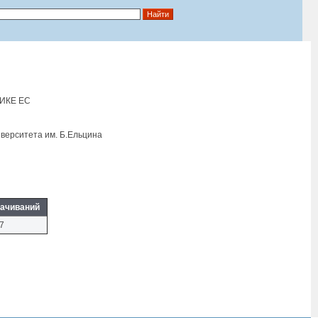
ИКЕ ЕС
верситета им. Б.Eльцина
ачиваний
7