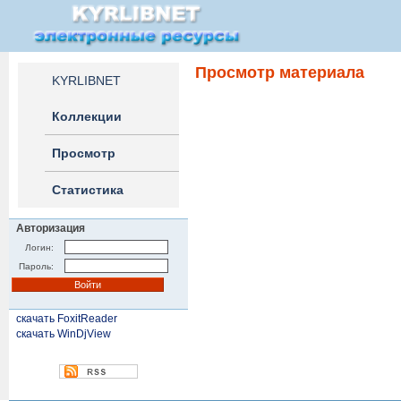
Просмотр материала
KYRLIBNET
Коллекции
Просмотр
Статистика
Авторизация
Логин:
Пароль:
скачать FoxitReader
скачать WinDjView