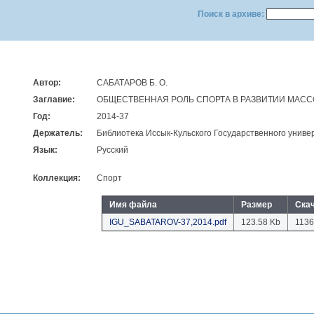
Поиск в архиве:
Автор:
САБАТАРОВ Б. О.
Заглавие:
ОБЩЕСТВЕННАЯ РОЛЬ СПОРТА В РАЗВИТИИ МАС
Год:
2014-37
Держатель:
Библиотека Иссык-Кульского Государственного униве
Язык:
Русский
Коллекция:
Спорт
Имя файла
Размер
Ска
IGU_SABATAROV-37,2014.pdf
123.58 Kb
1136