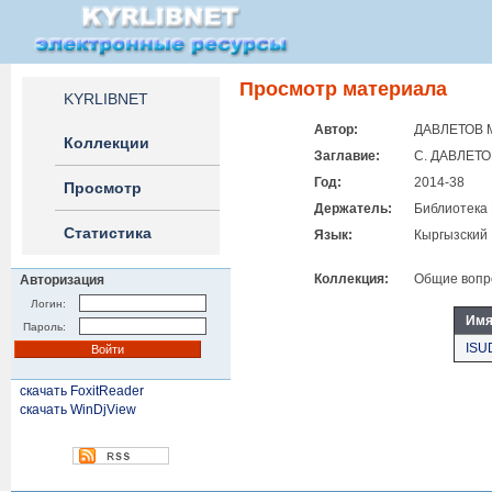
Просмотр материала
KYRLIBNET
Автор:
ДАВЛЕТОВ М
Коллекции
Заглавие:
С. ДАВЛЕТ
Год:
2014-38
Просмотр
Держатель:
Библиотека 
Статистика
Язык:
Кыргызский
Коллекция:
Общие вопро
Авторизация
Логин:
Имя
Пароль:
ISU
скачать FoxitReader
скачать WinDjView