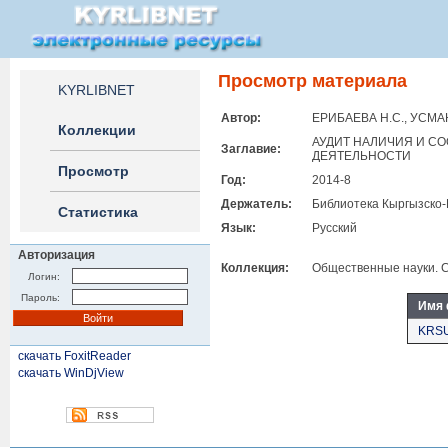
Просмотр материала
KYRLIBNET
Автор:
ЕРИБАЕВА Н.С., УСМА
Коллекции
АУДИТ НАЛИЧИЯ И С
Заглавие:
ДЕЯТЕЛЬНОСТИ
Просмотр
Год:
2014-8
Держатель:
Библиотека Кыргызско-
Статистика
Язык:
Русский
Авторизация
Коллекция:
Общественные науки. Ст
Логин:
Пароль:
Имя
KRSU
скачать FoxitReader
скачать WinDjView