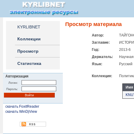
Просмотр материала
KYRLIBNET
Автор:
ТАЙГОНО
Коллекции
Заглавие:
ИСТОРИ
Год:
2013-6
Просмотр
Держатель:
Научная
Статистика
Язык:
Русский
Коллекция:
Политик
Авторизация
Логин:
Имя
Пароль:
KNUT
скачать FoxitReader
скачать WinDjView