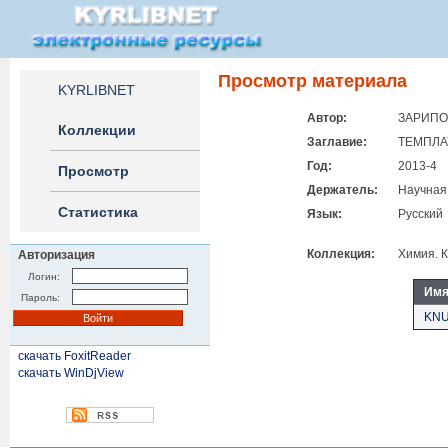
Просмотр материала
KYRLIBNET
Автор:
ЗАРИПОВ
Коллекции
Заглавие:
ТЕМПЛА
Год:
2013-4
Просмотр
Держатель:
Научная
Статистика
Язык:
Русский
Коллекция:
Химия. 
Авторизация
Логин:
Имя
Пароль:
KNU
скачать FoxitReader
скачать WinDjView