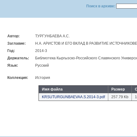
Поиск в архиве:
Автор:
ТУРГУНБАЕВА А.С.
Заглавие:
Н.А. АРИСТОВ И ЕГО ВКЛАД В РАЗВИТИЕ ИСТОЧНИКО
Год:
2014-3
Держатель:
Библиотека Кыргызско-Российского Славянского Универси
Язык:
Русский
Коллекция:
История
Имя файла
Размер
С
KRSUTURGUNBAEVAA.S.2014-3.pdf
257.79 Kb
1