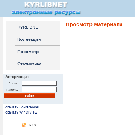
Просмотр материала
KYRLIBNET
Коллекции
Просмотр
Статистика
Авторизация
Логин:
Пароль:
скачать FoxitReader
скачать WinDjView