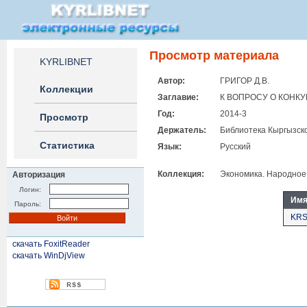
Просмотр материала
KYRLIBNET
Автор:
ГРИГОР Д.В.
Коллекции
Заглавие:
К ВОПРОСУ О КОНК
Год:
2014-3
Просмотр
Держатель:
Библиотека Кыргызско
Статистика
Язык:
Русский
Коллекция:
Экономика. Народное 
Авторизация
Логин:
Имя
Пароль:
KRS
скачать FoxitReader
скачать WinDjView