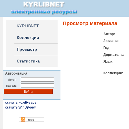
Просмотр материала
KYRLIBNET
Автор:
Коллекции
Заглавие:
Год:
Просмотр
Держатель:
Статистика
Язык:
Коллекция:
Авторизация
Логин:
Пароль:
скачать FoxitReader
скачать WinDjView