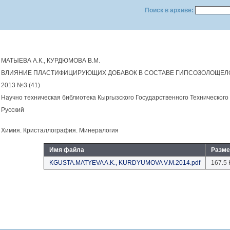
Поиск в архиве:
МАТЫЕВА А.К., КУРДЮМОВА В.М.
ВЛИЯНИЕ ПЛАСТИФИЦИРУЮЩИХ ДОБАВОК В СОСТАВЕ ГИПСОЗОЛОЩЕЛ
2013 №3 (41)
Научно техническая библиотека Кыргызского Государственного Технического
Русский
Химия. Кристаллография. Минералогия
Имя файла
Разме
KGUSTA.MATYEVA A.K., KURDYUMOVA V.M.2014.pdf
167.5 