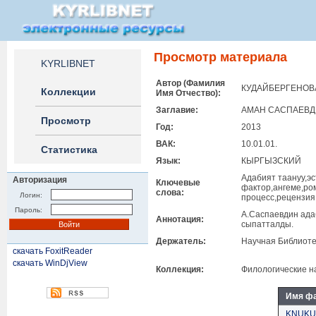
Просмотр материала
KYRLIBNET
Автор (Фамилия
КУДАЙБЕРГЕНОВ
Коллекции
Имя Отчество):
Заглавие:
АМАН САСПАЕВД
Просмотр
Год:
2013
ВАК:
10.01.01.
Статистика
Язык:
КЫРГЫЗСКИЙ
Адабият таануу,э
Авторизация
Ключевые
фактор,ангеме,ро
слова:
Логин:
процесс,рецензия
Пароль:
А.Саспаевдин ада
Аннотация:
сыпатталды.
Держатель:
Научная Библиоте
скачать FoxitReader
скачать WinDjView
Коллекция:
Филологические н
Имя ф
KNUKUD