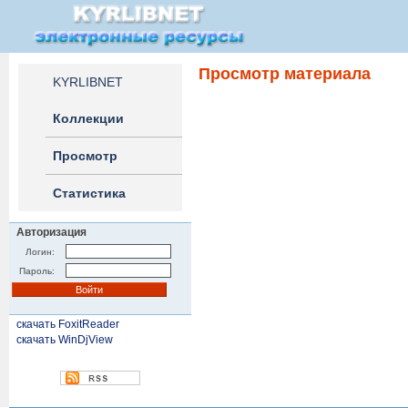
Просмотр материала
KYRLIBNET
Коллекции
Просмотр
Статистика
Авторизация
Логин:
Пароль:
скачать FoxitReader
скачать WinDjView