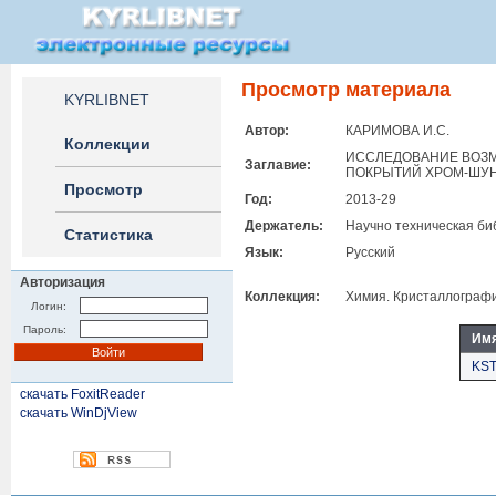
Просмотр материала
KYRLIBNET
Автор:
КАРИМОВА И.С.
Коллекции
ИССЛЕДОВАНИЕ ВОЗ
Заглавие:
ПОКРЫТИЙ ХРОМ-ШУ
Просмотр
Год:
2013-29
Держатель:
Научно техническая би
Статистика
Язык:
Русский
Авторизация
Коллекция:
Химия. Кристаллограф
Логин:
Пароль:
Им
KST
скачать FoxitReader
скачать WinDjView