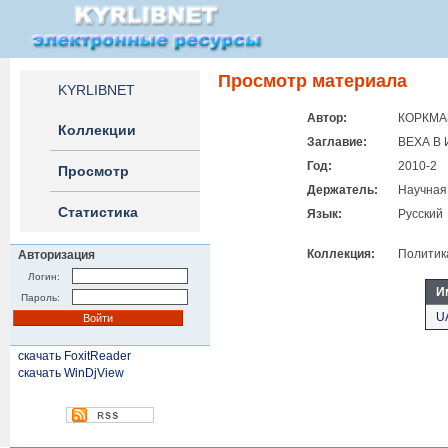
Просмотр материала
KYRLIBNET
Автор:
КОРКМА
Коллекции
Заглавие:
ВЕХА В
Год:
2010-2
Просмотр
Держатель:
Научная
Статистика
Язык:
Русский
Коллекция:
Политик
Авторизация
Логин:
И
Пароль:
U
скачать FoxitReader
скачать WinDjView