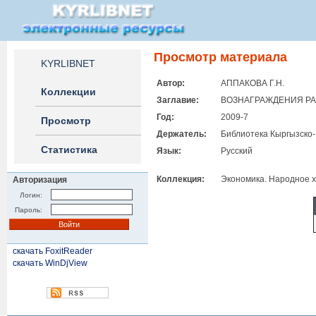
Просмотр материала
KYRLIBNET
Автор:
АППАКОВА Г.Н.
Коллекции
Заглавие:
ВОЗНАГРАЖДЕНИЯ РА
Год:
2009-7
Просмотр
Держатель:
Библиотека Кыргызско-
Статистика
Язык:
Русский
Коллекция:
Экономика. Народное х
Авторизация
Логин:
Пароль:
скачать FoxitReader
скачать WinDjView