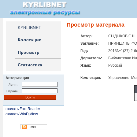
Просмотр материала
KYRLIBNET
Автор:
СЫДЫКОВ С.Ш.
Коллекции
Заглавие:
ПРИНЦИПЫ ФО
Год:
2013№1(27),2-б
Просмотр
Держатель:
Библиотечно Ин
Статистика
Язык:
Русский
Коллекция:
Управление. М
Авторизация
Логин:
Пароль:
скачать FoxitReader
скачать WinDjView