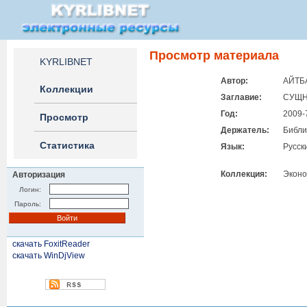
Просмотр материала
KYRLIBNET
Автор:
АЙТБА
Коллекции
Заглавие:
СУЩН
Год:
2009-
Просмотр
Держатель:
Библи
Статистика
Язык:
Русск
Коллекция:
Эконо
Авторизация
Логин:
Пароль:
скачать FoxitReader
скачать WinDjView