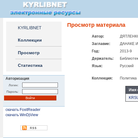
Просмотр материала
KYRLIBNET
Автор:
ДЯТЛЕНКО
Коллекции
Заглавие:
ДАНАКЕ 
Год:
2013-9
Просмотр
Держатель:
Библиотек
Статистика
Язык:
Русский
Коллекция:
Политика
Авторизация
Логин:
Имя 
Пароль:
KRSU
скачать FoxitReader
скачать WinDjView