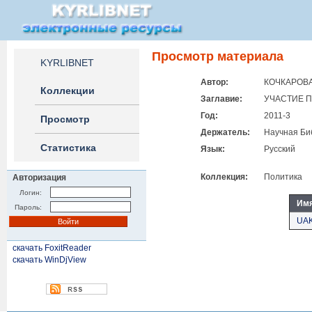
Просмотр материала
KYRLIBNET
Автор:
КОЧКАРОВА
Коллекции
Заглавие:
УЧАСТИЕ 
Год:
2011-3
Просмотр
Держатель:
Научная Би
Статистика
Язык:
Русский
Коллекция:
Политика
Авторизация
Логин:
Им
Пароль:
UAK
скачать FoxitReader
скачать WinDjView