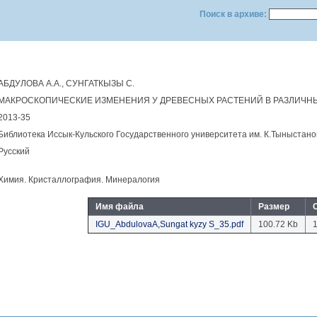
Поиск в архиве:
АБДУЛОВА А.А., СУНГАТКЫЗЫ С.
МАКРОСКОПИЧЕСКИЕ ИЗМЕНЕНИЯ У ДРЕВЕСНЫХ РАСТЕНИЙ В РАЗЛИЧНЫХ
2013-35
Библиотека Иссык-Кульского Государственного университета им. К.Тыныстано
Русский
Химия. Кристаллография. Минералогия
Имя файла
Размер
IGU_AbdulovaA,Sungat kyzy S_35.pdf
100.72 Kb