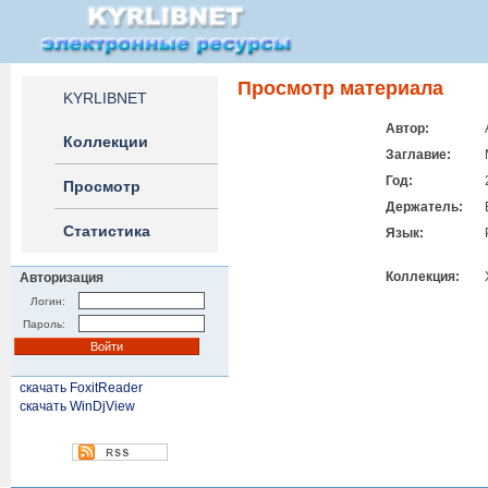
Просмотр материала
KYRLIBNET
Автор:
Коллекции
Заглавие:
Год:
Просмотр
Держатель:
Статистика
Язык:
Коллекция:
Авторизация
Логин:
Пароль:
скачать FoxitReader
скачать WinDjView