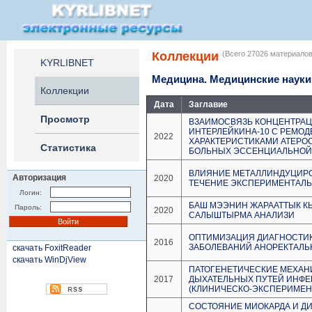
Коллекции
(Всего 27026 материалов
KYRLIBNET
Медицина. Медицинские науки
Коллекции
Дата
Заглавие
Просмотр
ВЗАИМОСВЯЗЬ КОНЦЕНТРАЦИ
ИНТЕРЛЕЙКИНА-10 С РЕМО
2022
ХАРАКТЕРИСТИКАМИ АТЕРО
Статистика
БОЛЬНЫХ ЭССЕНЦИАЛЬНОЙ
ВЛИЯНИЕ МЕТАЛЛИНДУЦИРО
Авторизация
2020
ТЕЧЕНИЕ ЭКСПЕРИМЕНТАЛЬ
Логин:
БАШ МЭЭНИН ЖАРААТТЫК 
Пароль:
2020
САЛЫШТЫРМА АНАЛИЗИ
ОПТИМИЗАЦИЯ ДИАГНОСТИК
2016
ЗАБОЛЕВАНИЙ АНОРЕКТАЛЬ
скачать FoxitReader
скачать WinDjView
ПАТОГЕНЕТИЧЕСКИЕ МЕХАН
2017
ДЫХАТЕЛЬНЫХ ПУТЕЙ ИНФЕ
(КЛИНИЧЕСКО-ЭКСПЕРИМЕН
СОСТОЯНИЕ МИОКАРДА И Д