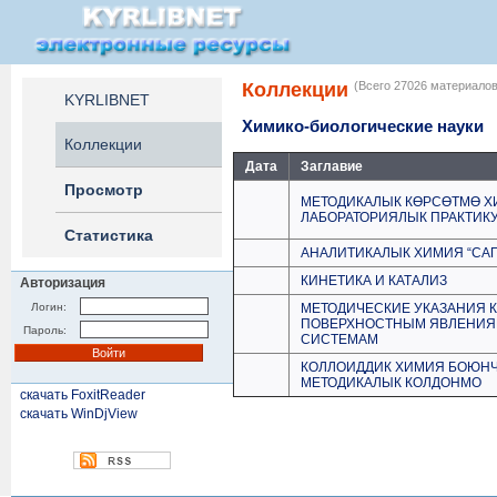
Коллекции
(Всего 27026 материалов
KYRLIBNET
Химико-биологические науки
Коллекции
Дата
Заглавие
Просмотр
МЕТОДИКАЛЫК КӨРСӨТМӨ 
ЛАБОРАТОРИЯЛЫК ПРАКТИК
Статистика
АНАЛИТИКАЛЫК ХИМИЯ “САП
КИНЕТИКА И КАТАЛИЗ
Авторизация
Логин:
МЕТОДИЧЕСКИЕ УКАЗАНИЯ К
ПОВЕРХНОСТНЫМ ЯВЛЕНИЯ
Пароль:
СИСТЕМАМ
КОЛЛОИДДИК ХИМИЯ БОЮНЧ
МЕТОДИКАЛЫК КОЛДОНМО
скачать FoxitReader
скачать WinDjView