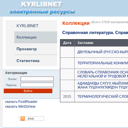
Коллекции
(Всего 27026 материалов
KYRLIBNET
Справочная литература. Спра
Коллекции
Дата
Заглавие
Просмотр
ДВУЯЗЫЧНЫЙ (РУССКО-КЫР
Статистика
ТЕРРИТОРИАЛЬНЫЕ КОНФЛИК
СЛОВАРЬ-СПРАВОЧНИК ОСН
Авторизация
НЕЛЕГАЛЬНОЙ И ТРУДОВОЙ
Логин:
АДАМДАРДЫ САТУУ, МЫЙЗА
Пароль:
ЖАНА ТҮШҮНҮКТӨРДҮН ТҮШҮ
2015
ТЕРМИНОЛОГИЧЕСКИЙ СЛОВ
скачать FoxitReader
скачать WinDjView