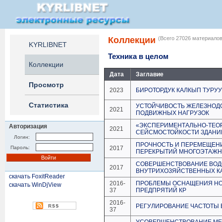
Коллекции
(Всего 27026 материалов
KYRLIBNET
Техника в целом
Коллекции
Дата
Заглавие
Просмотр
2023
БИРОТОРДУК КАЛКЫП ТУРУ
Статистика
УСТОЙЧИВОСТЬ ЖЕЛЕЗНОД
2021
ПОДВИЖНЫХ НАГРУЗОК
«ЭКСПЕРИМЕНТАЛЬНО-ТЕО
Авторизация
2021
СЕЙСМОСТОЙКОСТИ ЗДАНИ
Логин:
ПРОЧНОСТЬ И ПЕРЕМЕЩЕН
Пароль:
2017
ПЕРЕКРЫТИЙ МНОГОЭТАЖН
СОВЕРШЕНСТВОВАНИЕ ВОД
2017
ВНУТРИХОЗЯЙСТВЕННЫХ КА
скачать FoxitReader
2016-
ПРОБЛЕМЫ ОСНАЩЕНИЯ Н
скачать WinDjView
37
ПРЕДПРЯТИЙ КР
2016-
РЕГУЛИРОВАНИЕ ЧАСТОТЫ 
37