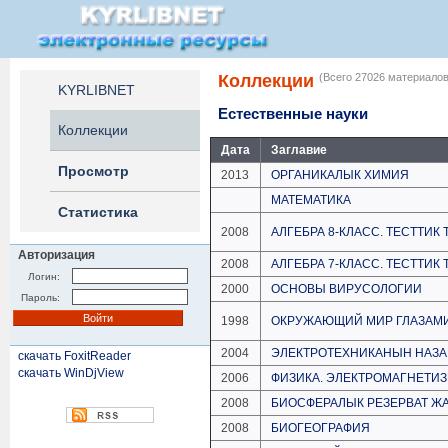
Коллекции
(Всего 27026 материалов
KYRLIBNET
Естественные науки
Коллекции
Дата
Заглавие
Просмотр
2013
ОРГАНИКАЛЫК ХИМИЯ
МАТЕМАТИКА
Статистика
2008
АЛГЕБРА 8-КЛАСС. ТЕСТТИ
Авторизация
2008
АЛГЕБРА 7-КЛАСС. ТЕСТТИ
Логин:
2000
ОСНОВЫ ВИРУСОЛОГИИ
Пароль:
1998
ОКРУЖАЮЩИЙ МИР ГЛАЗАМИ
2004
ЭЛЕКТРОТЕХНИКАНЫН НАЗА
скачать FoxitReader
скачать WinDjView
2006
ФИЗИКА. ЭЛЕКТРОМАГНЕТИ
2008
БИОСФЕРАЛЫК РЕЗЕРВАТ Ж
2008
БИОГЕОГРАФИЯ