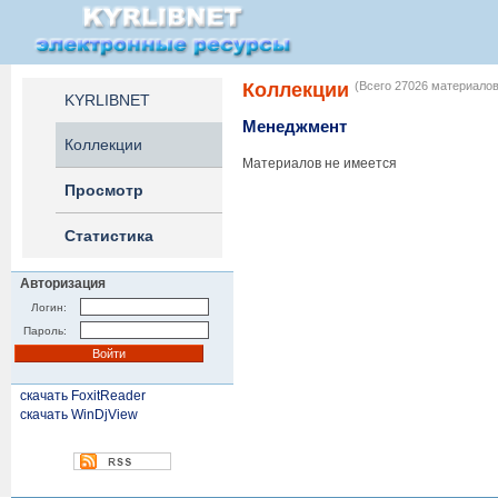
Коллекции
(Всего 27026 материалов
KYRLIBNET
Менеджмент
Коллекции
Материалов не имеется
Просмотр
Статистика
Авторизация
Логин:
Пароль:
скачать FoxitReader
скачать WinDjView