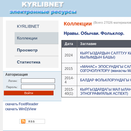
Коллекции
(Всего 27026 материалов
KYRLIBNET
Нравы. Обычаи. Фольклор.
Коллекции
Дата
Заглавие
Просмотр
КЫРГЫЗДАРДЫН САЛТТУУ КИ
2024
КЫЛЫМДЫН БАШЫ)
Статистика
«МАНАС» ЭПОСУНДАГЫ СА
2015
ОЗГОЧОЛУКТОРУ (манасчы Ма
Авторизация
2014-
БАЛДАР ФОЛЬКЛОРУНДАГЫ
Логин:
4
Пароль:
2015-
КЫРГЫЗДАРДАГЫ МАЛ ЫЛА
40(1)
ЭТНОГРАФИЯЛЫК АСПЕКТ)
скачать FoxitReader
скачать WinDjView