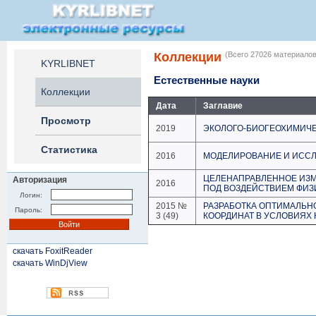
Коллекции
(Всего 27026 материалов
KYRLIBNET
Естественные науки
Коллекции
Дата
Заглавие
Просмотр
2019
ЭКОЛОГО-БИОГЕОХИМИЧЕ
Статистика
2016
МОДЕЛИРОВАНИЕ И ИССЛ
ЦЕЛЕНАПРАВЛЕННОЕ ИЗМ
Авторизация
2016
ПОД ВОЗДЕЙСТВИЕМ ФИЗ
Логин:
2015 №
РАЗРАБОТКА ОПТИМАЛЬН
Пароль:
3 (49)
КООРДИНАТ В УСЛОВИЯХ
скачать FoxitReader
скачать WinDjView