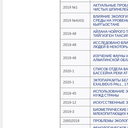
АКТУАЛЬНЫЕ ПРОБ
2019 №1
ЧИСТЫХ ШПИНЕЛЕ
ВЛИЯНИЕ ЭКОЛОГИ
2019 №4(43)
СРЕДЫ НА УРОВЕНЬ
КЫРГЫЗСТАНЕ
АЙЛАНА-ЧОЙРОГО 
2019-48
ТИЙГИЗГЕН ТААСИ
ИССЛЕДОВАНО ВЛИ
2019-48
ЛЮДЕЙ В НЕКОТОРЫ
ИЗУЧЕНИЕ ФАУНЫ 
2019-48
АЛМАТИНСКОЙ ОБЛ
СПИСОК ОТДЕЛА B
2020-1
БАССЕЙНА РЕКИ АТ
ЭКТОПАРАЗИТЫ БЕЛ
2020-1
EXALBIDUS PALL., 
ИСПОЛЬЗОВАНИЕ Э
2018-45
НУЖД СТРАНЫ
2019-12
ИСКУССТВЕННЫЕ 
БИОМЕТРИЧЕСКИЕ 
2019-3
МЛЕКОПИТАЮЩИХ 
2(60)2018
ПРОБЛЕМЫ ЭКОЛОГ