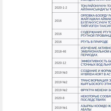
ТОӉ РАЙОНУНУН Т
2020-1-2
АЙЛАНАСЫНДАГЫ 
ОРЛОВКА-БООРДУ 
ЖАЙГАШКАН АЙМАК
2016
БУЛГАНУУСУНУН Т
ТИЙГИЗГЕН ТААСИ
СОДЕРЖАНИЕ РТУТ
2016
РТУТНОЙ ПРОВИНЦ
2016
РТУТЬ В ПРИРОДЕ
ИЗУЧЕНИЕ АКТИВНО
2018-46
ЭМБРИОНАЛЬНОМ 
ПЕРИОДАХ.
ЭФФЕКТИВНОСТЬ Б
2020-12
СТОЧНЫХ ВОД ЛЬН
СОЗДАНИЕ И ФОРМ
2019 №3
HYBRIDA HORT В 
ТРАНСФОРМАЦИЯ Э
2019 №2
КЫРГЫЗСКОГО ЭТН
2019 №2
ӨРҮКТҮН МЕКЕНИ 
НЕКОТОРЫЕ СООБРА
2020-8
ПОСЛЕДСТВИЯХ
АЗЫРКЫ КООМДО 
2019 №1
АБАЛЫ