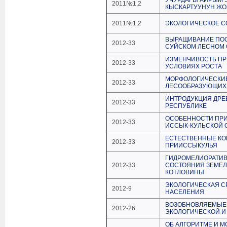
УЧУРДАГЫ АЙРЫМ 
2011№1,2
КЫСКАРТУУНУН ЖО
2011№1,2
ЭКОЛОГИЧЕСКОЕ С
ВЫРАЩИВАНИЕ ПОС
2012-33
СУЙСКОМ ЛЕСНОМ
ИЗМЕНЧИВОСТЬ ПР
2012-33
УСЛОВИЯХ РОСТА
МОРФОЛОГИЧЕСКИ
2012-33
ЛЕСООБРАЗУЮЩИХ
ИНТРОДУКЦИЯ ДРЕ
2012-33
РЕСПУБЛИКЕ
ОСОБЕННОСТИ ПРИ
2012-33
ИССЫК-КУЛЬСКОЙ 
ЕСТЕСТВЕННЫЕ КО
2012-33
ПРИИССЫКУЛЬЯ
ГИДРОМЕЛИОРАТИ
2012-33
СОСТОЯНИЯ ЗЕМЕЛ
КОТЛОВИНЫ
ЭКОЛОГИЧЕСКАЯ С
2012-9
НАСЕЛЕНИЯ
ВОЗОБНОВЛЯЕМЫЕ 
2012-26
ЭКОЛОГИЧЕСКОЙ И
ОБ АЛГОРИТМЕ И 