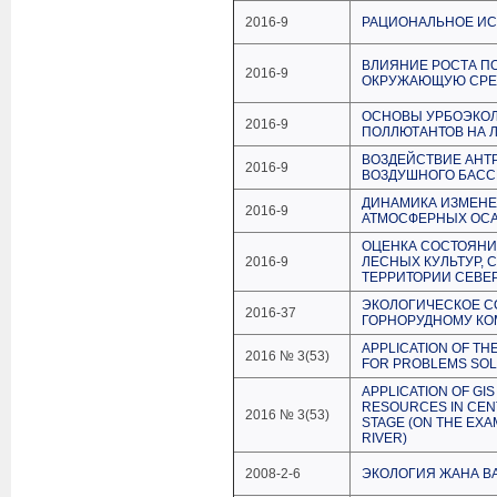
2016-9
РАЦИОНАЛЬНОЕ ИС
ВЛИЯНИЕ РОСТА П
2016-9
ОКРУЖАЮЩУЮ СРЕ
ОСНОВЫ УРБОЭКОЛ
2016-9
ПОЛЛЮТАНТОВ НА 
ВОЗДЕЙСТВИЕ АНТ
2016-9
ВОЗДУШНОГО БАСС
ДИНАМИКА ИЗМЕНЕ
2016-9
АТМОСФЕРНЫХ ОСА
ОЦЕНКА СОСТОЯНИ
2016-9
ЛЕСНЫХ КУЛЬТУР,
ТЕРРИТОРИИ СЕВЕ
ЭКОЛОГИЧЕСКОЕ С
2016-37
ГОРНОРУДНОМУ КОМ
APPLICATION OF T
2016 № 3(53)
FOR PROBLEMS SOLU
APPLICATION OF GI
RESOURCES IN CEN
2016 № 3(53)
STAGE (ON THE EXA
RIVER)
2008-2-6
ЭКОЛОГИЯ ЖАНА В