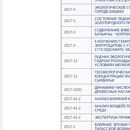
STREPTOMYCES ШТ
ЭКОЛОГИЧЕСКОЕ С
2017-3
ГОРОДЕ БИШКЕК
СОСТОЯНИЕ ЛЕДНИ
2017-3
ЗОЛОТОРУДНОГО П
СОДЕРЖАНИЕ ВЗВЕ
2017-3
БАЛЫКЧЫ - ЧОЛПОН
К ИЗУЧЕНИЮ ГЕМА
2017-3
ЭРИТРОЦИТОВ) У У
1773 (SQUAMATA, S
ОЦЕНКА ЭКОЛОГИЧ
2017-12
ГИДРОАГРОЛАНДША
УСЛОВИЯХ МЕЛИО
ГЕОЭКОЛОГИЧЕСКА
2017-12
КОНЦЕНТРАЦИИ ЗА
СЫРДАРЬИ
ДИНАМИКИ ЧИСЛЕ
2017-2(32)
ДРЕВЕСНЫХ НАСАЖ
2017-41-2
АНАЛИЗ ВЛИЯНИЯ 
АНАЛИЗ ВОЗДЕЙСТ
2017-41-2
СРЕДУ
2017-41-2
ЭКСПЕРТИЗА ПРО
ВЛИЯНИЕ ЭРОЗИИ 
2017-1
ТАЛАССКОЙ ДОЛИ