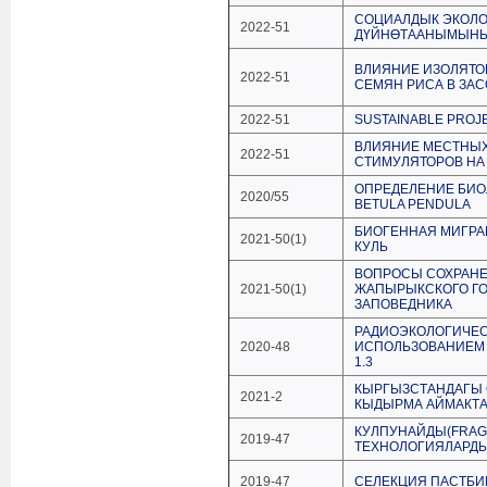
СОЦИАЛДЫК ЭКОЛО
2022-51
ДҮЙНӨТААНЫМЫНЫ
ВЛИЯНИЕ ИЗОЛЯТО
2022-51
СЕМЯН РИСА В ЗА
2022-51
SUSTAINABLE PROJEC
ВЛИЯНИЕ МЕСТНЫХ
2022-51
СТИМУЛЯТОРОВ НА
ОПРЕДЕЛЕНИЕ БИО
2020/55
BETULA PENDULA
БИОГЕННАЯ МИГРА
2021-50(1)
КУЛЬ
ВОПРОСЫ СОХРАНЕ
2021-50(1)
ЖАПЫРЫКСКОГО ГО
ЗАПОВЕДНИКА
РАДИОЭКОЛОГИЧЕСК
2020-48
ИСПОЛЬЗОВАНИЕМ 
1.3
КЫРГЫЗСТАНДАГЫ 
2021-2
КЫДЫРМА АЙМАКТ
КУЛПУНАЙДЫ(FRAG
2019-47
ТЕХНОЛОГИЯЛАРДЫ
2019-47
СЕЛЕКЦИЯ ПАСТБИ