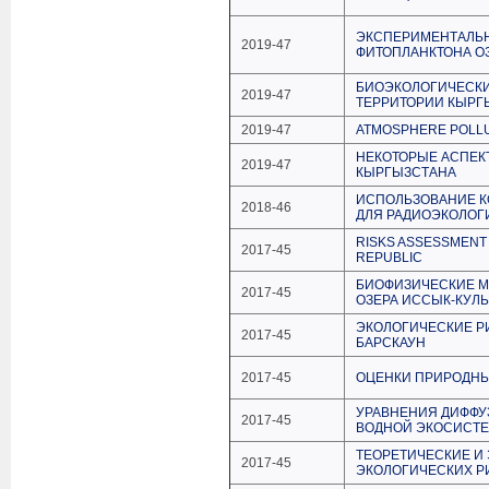
ЭКСПЕРИМЕНТАЛЬН
2019-47
ФИТОПЛАНКТОНА О
БИОЭКОЛОГИЧЕСКИ
2019-47
ТЕРРИТОРИИ КЫРГ
2019-47
ATMOSPHERE POLLUT
НЕКОТОРЫЕ АСПЕК
2019-47
КЫРГЫЗСТАНА
ИСПОЛЬЗОВАНИЕ 
2018-46
ДЛЯ РАДИОЭКОЛОГ
RISKS ASSESSMENT 
2017-45
REPUBLIC
БИОФИЗИЧЕСКИЕ М
2017-45
ОЗЕРА ИССЫК-КУЛЬ
ЭКОЛОГИЧЕСКИЕ Р
2017-45
БАРСКАУН
2017-45
ОЦЕНКИ ПРИРОДНЫ
УРАВНЕНИЯ ДИФФУ
2017-45
ВОДНОЙ ЭКОСИСТ
ТЕОРЕТИЧЕСКИЕ И
2017-45
ЭКОЛОГИЧЕСКИХ Р