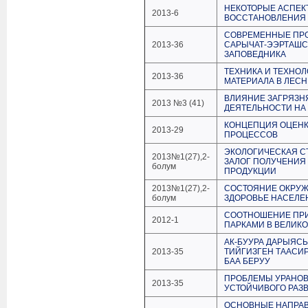
НЕКОТОРЫЕ АСПЕК
2013-6
ВОССТАНОВЛЕНИЯ 
СОВРЕМЕННЫЕ ПР
2013-36
САРЫЧАТ-ЭЭРТАШС
ЗАПОВЕДНИКА
ТЕХНИКА И ТЕХНО
2013-36
МАТЕРИАЛА В ЛЕС
ВЛИЯНИЕ ЗАГРЯЗН
2013 №3 (41)
ДЕЯТЕЛЬНОСТИ НА
КОНЦЕПЦИЯ ОЦЕНК
2013-29
ПРОЦЕССОВ
ЭКОЛОГИЧЕСКАЯ С
2013№1(27),2-
ЗАЛОГ ПОЛУЧЕНИЯ
болум
ПРОДУКЦИИ
2013№1(27),2-
СОСТОЯНИЕ ОКРУЖ
болум
ЗДОРОВЬЕ НАСЕЛЕ
СООТНОШЕНИЕ ПР
2012-1
ПАРКАМИ В ВЕЛИК
АК-БУУРА ДАРЫЯС
2013-35
ТИЙГИЗГЕН ТААСИ
БАА БЕРУУ
ПРОБЛЕМЫ УРАНОВ
2013-35
УСТОЙЧИВОГО РАЗ
ОСНОВНЫЕ НАПРАВ