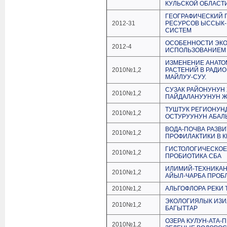
КУЛЬСКОЙ ОБЛАСТ
ГЕОГРАФИЧЕСКИЙ 
2012-31
РЕСУРСОВ ЫССЫК-
СИСТЕМ
ОСОБЕННОСТИ ЭКО
2012-4
ИСПОЛЬЗОВАНИЕМ 
ИЗМЕНЕНИЕ АНАТО
2010№1,2
РАСТЕНИЙ В РАДИО
МАЙЛУУ-СУУ.
СУЗАК РАЙОНУНУН
2010№1,2
ПАЙДАЛАНУУНУН Ж
ТУШТУК РЕГИОНУН
2010№1,2
ОСТУРУУНУН АБАЛ
ВОДА-ПОЧВА РАЗВИ
2010№1,2
ПРОФИЛАКТИКИ В 
ГИСТОЛОГИЧЕСКОЕ
2010№1,2
ПРОБИОТИКА СБА
ИЛИМИЙ-ТЕХНИКАН
2010№1,2
АЙЫЛ-ЧАРБА ПРОБ
2010№1,2
АЛЬГОФЛОРА РЕКИ 
ЭКОЛОГИЯЛЫК ИЗИ
2010№1,2
БАГЫТТАР
ОЗЕРА КУЛУН-АТА-
2010№1,2