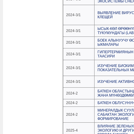
ЭКОСИСТЕМЫ СНЕЖ
ВЫЯВЛЕНИЕ ВИРУС
2024-3/1
КЛЕЩЕЙ
ЫСЫК-КƟЛ ƟРƟƟНҮ
2024-3/1
ТУКУМУНДАГЫ (LAB
БОЕК АЛЫНУУЧУ ӨС
2024-3/1
ЫКМАЛАРЫ
ГИПЕРТЕРМИЯНЫН 
2024-3/1
ТААСИРИ
ИЗУЧЕНИЕ БИОХИМ
2024-3/1
ПОКАЗАТЕЛЬНЫХ М
2024-3/1
ИЗУЧЕНИЕ АКТИВН
БАТКЕН ОБЛАСТЫН
2024-2
ЖАНА МҮНӨЗДӨМӨ
2024-2
БАТКЕН ОБЛУСУНУ
МИНЕРАЛДЫК СУУЛ
2024-2
САБАКТАН ЭКОЛОГ
ФОРМИРОВАНИЕ
ВЛИЯНИЕ ЗЕЛЕНЫХ 
2025-4
ЭКОЛОГИЮ И ДРУГ