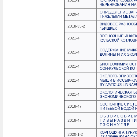
2021-1
КУСТАРНИКОВЫХ Р
ЧЕРЕНКОВАНИЯ НА
ОПРЕДЕЛЕНИЕ ЗАГ
2020-4
ТЯЖЕЛЫМИ МЕТАЛ
ВИДОВОЕ РАЗНООБ
2018-35-2
г.БИШКЕК
ЗООНОЗНЫЕ ИНФЕКЦ
2021-4
КУЛЬСКОЙ КОТЛОВ
СОДЕРЖАНИЕ МИКР
2021-4
ДОЛИНЫ И ИХ ЭКО
БИОГЕОХИМИЯ ОС
2021-4
СОН-КУЛЬСКОЙ КО
ЭКОЛОГО-ЭПИЗООТ
2021-4
МЫШИ В ИССЫК-КУ
SYLVATICUS LINNAEU
ЭКОЛОГИЧЕСКАЯ Б
2021-4
ЭКОНОМИЧЕСКОГО 
СОСТОЯНИЕ СИСТЕ
2018-47
ПИТЬЕВОЙ ВОДОЙ 
О Б З О Р С О В Р Е М
2018-47
Т И В Ы Р А З В И Т И
Т Э С Н А У Г Л Е
КОРГОШУНГА ТУРУ
2020-1-2
ИЗИЛДӨӨ ЖАНА СК