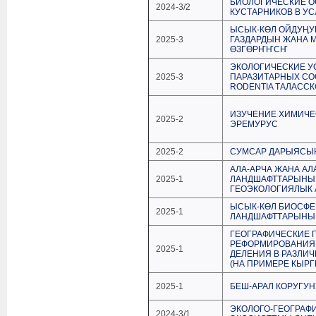
БИОЛОГИЧЕСКИЕ О
2024-3/2
КУСТАРНИКОВ В У
ЫСЫК-КӨЛ ОЙДУҢУ
2025-3
ГАЗДАРДЫН ЖАНА
ӨЗГӨРҤҤСҤ
ЭКОЛОГИЧЕСКИЕ У
2025-3
ПАРАЗИТАРНЫХ СО
RODENTIA ТАЛАСС
ИЗУЧЕНИЕ ХИМИЧЕ
2025-2
ЭРЕМУРУС
2025-2
СУМСАР ДАРЫЯСЫ
АЛА-АРЧА ЖАНА А
2025-1
ЛАНДШАФТТАРЫНЫН
ГЕОЭКОЛОГИЯЛЫК
ЫСЫК-КӨЛ БИОСФЕ
2025-1
ЛАНДШАФТТАРЫНЫН
ГЕОГРАФИЧЕСКИЕ 
РЕФОРМИРОВАНИЯ 
2025-1
ДЕЛЕНИЯ В РАЗЛИ
(НА ПРИМЕРЕ КЫРГ
2025-1
БЕШ-АРАЛ КОРУГУН
ЭКОЛОГО-ГЕОГРАФ
2024-3/1