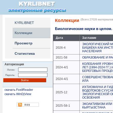
Коллекции
(Всего 27026 материалов
KYRLIBNET
Биологические науки в целом.
Коллекции
Дата
Заглавие
Просмотр
ЭКОЛОГИЧЕСКИЙ М
2026-4
БИШКЕКА КАК ИНС
НАСЕЛЕНИЯ
Статистика
2021-58
ОБРАЗОВАНИЕ И РА
КОЛЕБАНИЯ УРОВНЯ
Авторизация
2024-4/1
ЛЕТ (1994-2024 ГГ
Логин:
БЕРЕГОВЫХ ПРОЦ
Пароль:
СОВЕРШЕНСТВОВАН
2024-4/1
ИЛА
ИХТИОФАУНА И ГИ
скачать FoxitReader
ВОДОТОКОВ СУУСА
2025-12
скачать WinDjView
ЭКОЛОГИЧЕСКОЙ О
ОСВОЕНИЯ
ЭКОАКТИВИЗМ ИЛИ
2025-58-1
КЫРГЫЗСТАНА