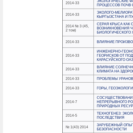
ЭКОЛОГИЧЕСКИЕ Ф
2014-33
ПРОЦЕССОВ ПОЧВ 
ЭКОЛОГО-МЕЛИОРА
2014-33
КЫРГЫЗСТАНА И П
СЕРАЯ КРЫСА КАК
2014 № 3 (45,
ВОЗНИКНОВЕНИЯ 
2 том)
БИОЛОГИЧЕСКОГО 
2014-33
ВЛИЯНИЕ ПРОИЗВО
ИНЖЕНЕРНО-ГЕОНО
2014-33
ГЕОРИСКОВ ОТ ПО
КАРАСУЙСКОГО ОА
ВЛИЯНИЕ СОЛНЕЧН
2014-33
КЛИМАТА НА ЗДОРО
2014-33
ПРОБЛЕМЫ УРАНОВ
2014-33
ГОРЫ, ГЕОЭКОЛОГИ
СОСУЩЕСТВОВАНИЕ
2014-7
НЕПРЕРЫВНОГО РО
ПРИРОДНЫХ РЕСУ
ТЕХНОГЕНЕЗ: ЭКО
2014-5
ПОСЛЕДСТВИЯ
ЗАРУБЕЖНЫЙ ОПЫ
№ 1(43) 2014
БЕЗОПАСНОСТИ