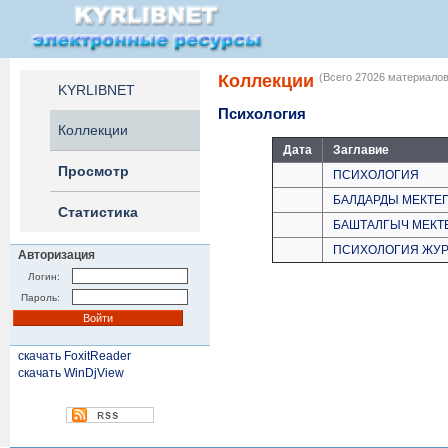
Коллекции
(Всего 27026 материалов
KYRLIBNET
Психология
Коллекции
Дата
Заглавие
Просмотр
ПСИХОЛОГИЯ
БАЛДАРДЫ МЕКТЕ
Статистика
БАШТАЛГЫЧ МЕКТ
ПСИХОЛОГИЯ ЖУ
Авторизация
Логин:
Пароль:
скачать FoxitReader
скачать WinDjView