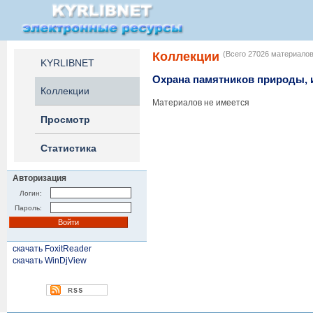
Коллекции
(Всего 27026 материалов
KYRLIBNET
Охрана памятников природы, 
Коллекции
Материалов не имеется
Просмотр
Статистика
Авторизация
Логин:
Пароль:
скачать FoxitReader
скачать WinDjView