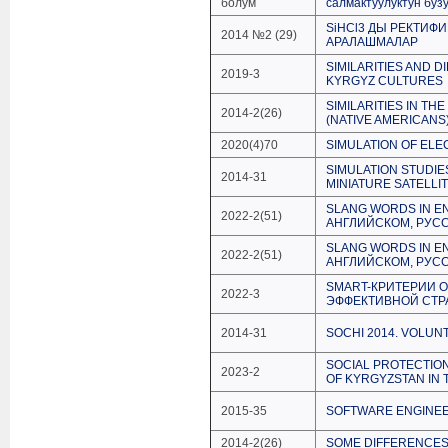
болум
салмактуулуктун буз
SiHCl3 ДЫ РЕКТИ
2014 №2 (29)
АРАЛАШМАЛАР
SIMILARITIES AND 
2019-3
KYRGYZ CULTURES
SIMILARITIES IN TH
2014-2(26)
(NATIVE AMERICANS
2020(4)70
SIMULATION OF EL
SIMULATION STUDIE
2014-31
MINIATURE SATELLI
SLANG WORDS IN E
2022-2(51)
АНГЛИЙСКОМ, РУС
SLANG WORDS IN E
2022-2(51)
АНГЛИЙСКОМ, РУС
SMART-КРИТЕРИИ 
2022-3
ЭФФЕКТИВНОЙ СТР
2014-31
SOCHI 2014. VOLUN
SOCIAL PROTECTION
2023-2
OF KYRGYZSTAN IN 
2015-35
SOFTWARE ENGINEER
2014-2(26)
SOME DIFFERENCES