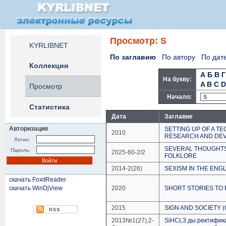
Просмотр: S
KYRLIBNET
По заглавию
По автору
По дат
Коллекции
А
Б
В
Г
На букву:
A
B
C
D
Просмотр
Начало:
Статистика
Дата
Заглавие
Авторизация
SETTING UP OF A T
2010
RESEARCH AND DEV
Логин:
SEVERAL THOUGHTS 
Пароль:
2025-60-2/2
FOLKLORE
2014-2(26)
SEXISM IN THE ENG
скачать FoxitReader
скачать WinDjView
2020
SHORT STORIES TO 
2015
SIGN AND SOCIETY 
2013№1(27),2-
SiHCL3 ды ректифик