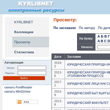
Просмотр:
KYRLIBNET
По заглавию
По автору
По дат
Коллекции
А
Б
В
Г
На букву:
A
B
C
D
Просмотр
Начало:
Статистика
Дата
Заглавие
Авторизация
2019-
ЮРИДИЧЕСКАЯ ПРИРОДА И
2
Логин:
2013-
ЮРИДИЧЕСКАЯ ПРИРОДА М
Пароль:
6
УГОЛОВНОМ ПРОЦЕССЕ
2017-
ЮРИДИЧЕСКИЕ ЛИЦА КАК 
2
скачать FoxitReader
скачать WinDjView
2014-
ЮРИДИЧЕСКИЙ БЫТ КЫРГЫЗ
9
2013-
ЮРИДИЧЕСКИЙ ФАКУЛЬТЕТ
8