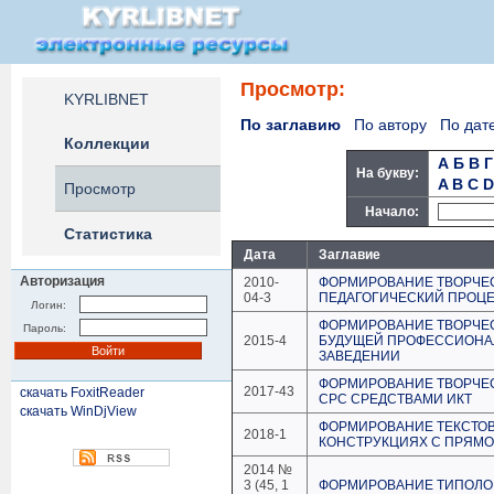
Просмотр:
KYRLIBNET
По заглавию
По автору
По дат
Коллекции
А
Б
В
Г
На букву:
A
B
C
D
Просмотр
Начало:
Статистика
Дата
Заглавие
Авторизация
2010-
ФОРМИРОВАНИЕ ТВОРЧЕС
04-3
ПЕДАГОГИЧЕСКИЙ ПРОЦ
Логин:
ФОРМИРОВАНИЕ ТВОРЧЕ
Пароль:
2015-4
БУДУЩЕЙ ПРОФЕССИОНА
ЗАВЕДЕНИИ
ФОРМИРОВАНИЕ ТВОРЧЕС
2017-43
скачать FoxitReader
СРС СРЕДСТВАМИ ИКТ
скачать WinDjView
ФОРМИРОВАНИЕ ТЕКСТОВ
2018-1
КОНСТРУКЦИЯХ С ПРЯМ
2014 №
3 (45, 1
ФОРМИРОВАНИЕ ТИПОЛО